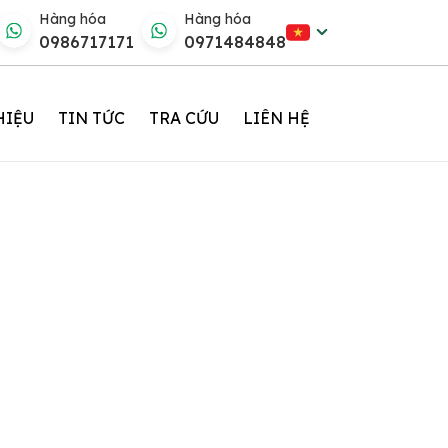
Hàng hóa
Hàng hóa
0986717171
0971484848
HIỆU
TIN TỨC
TRA CỨU
LIÊN HỆ