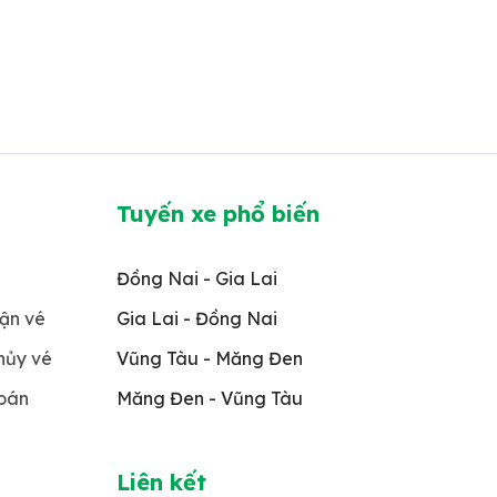
Tuyến xe phổ biến
Đồng Nai - Gia Lai
hận vé
Gia Lai - Đồng Nai
/hủy vé
Vũng Tàu - Măng Đen
toán
Măng Đen - Vũng Tàu
Liên kết