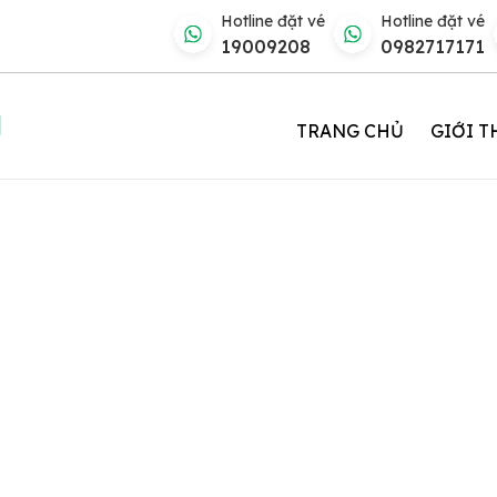
Hotline đặt vé
Hotline đặt vé
19009208
0982717171
N
TRANG CHỦ
GIỚI T