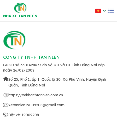
NHÀ XE TÂN NIÊN
CÔNG TY TNHH TÂN NIÊN
GPKD số 3601428677 do Sở KH và ĐT Tỉnh Đồng Nai cấp
ngày 26/02/2009
Số 25, Phố 1, ấp 1, Quốc lộ 20, Xã Phú Vinh, Huyện Định
Quán, Tĩnh Đồng Nai
https://xekhachtannien.com.vn
xetannien19009208@gmail.com
Đặt vé: 19009208